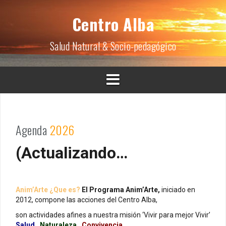
S
k
Centro Alba
i
p
Salud Natural & Socio-pedagógico
t
o
c
o
n
t
e
n
Agenda
2026
t
(Actualizando…
Anim’Arte ¿Que es?
El Programa Anim’Arte,
iniciado en
2012, compone las acciones del Centro Alba,
son actividades afines a nuestra misión ‘Vivir para mejor Vivir’
Salud
.
Naturaleza
.
Convivencia.