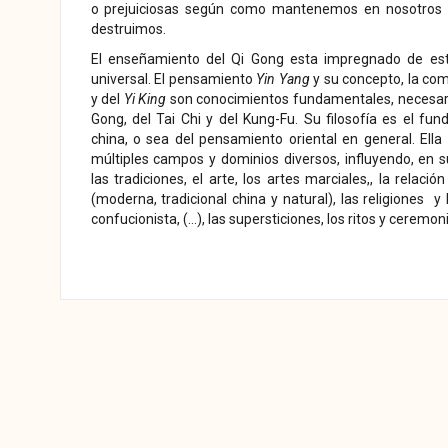
o prejuiciosas según como mantenemos en nosotros su
destruimos.
El enseñamiento del Qi Gong esta impregnado de esta
universal. El pensamiento
Yin Yang
y su concepto, la co
y del
Yi King
son conocimientos fundamentales, necesario
Gong, del Tai Chi y del Kung-Fu. Su filosofía es el fu
china, o sea del pensamiento oriental en general. Ell
múltiples campos y dominios diversos, influyendo, en su 
las tradiciones, el arte, los artes marciales,, la relac
(moderna, tradicional china y natural), las religiones y l
confucionista, (…), las supersticiones, los ritos y ceremoni