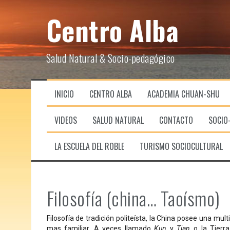
S
Centro Alba
k
i
p
t
Salud Natural & Socio-pedagógico
o
c
o
n
INICIO
CENTRO ALBA
ACADEMIA CHUAN-SHU
t
e
n
VIDEOS
SALUD NATURAL
CONTACTO
SOCIO
t
LA ESCUELA DEL ROBLE
TURISMO SOCIOCULTURAL
Filosofía (china… Taoísmo)
Filosofía de tradición politeísta, la China posee una mult
mas familiar. A veces llamado
Kun
y
Tian
o la Tierr