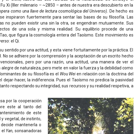
u Xi (IIIer milenario – ~2850 – antes de nuestra era descubierto en la
opera como una llave de lectura cosmológica del Universo).
De hecho es
e inspiraron fuertemente para sentar las bases de su filosofía. Las
las no pueden existir una sin la otra, se engendran mutuamente. Sus
ctos de una sola y misma realidad. Su equilibrio procede de una
l Tao, que figura la cosmología entera del Taoísmo. Este movimiento es
verso
: el Qi.
u sentido por una actitud, y esta viene fortuitamente por la práctica. El
il. No se adhiere por la comprensión y la aceptación de un escrito hecho
nvencionales, pero por una razón, una actitud, una manera de ver el
alegre de naturaleza, pero mete en valor la fuerza y la debilidad como
ominantes de su filosofía es el
Wou Wei
en relación con la doctrina del
dejar-hacer, la indiferencia. Pues el Taoísmo no predica la pasividad
 tanto respectando su integridad, sus recursos y su realidad respetiva, a
pasa por la cooperación
re este al tanto del
mantenimiento de este
 y vegetal, de instinto,
, decide mantenerla o
y el
Yan,
sonsanadoras