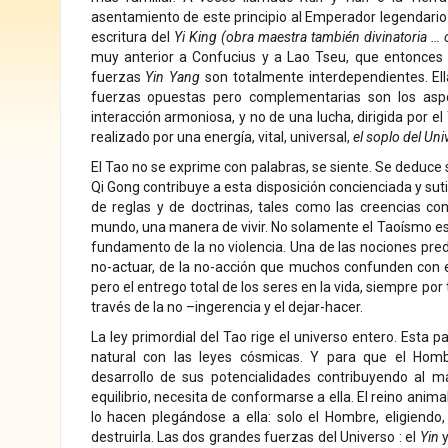
asentamiento de este principio al Emperador legendario F
escritura del
Yi King (obra maestra también
divinatoria … 
muy anterior a Confucius y a Lao Tseu, que entonces s
fuerzas
Yin Yang
son totalmente interdependientes. El
fuerzas opuestas pero complementarias son los aspe
interacción armoniosa, y no de una lucha, dirigida por e
realizado por una energía, vital, universal,
el soplo del Uni
El Tao no se exprime con palabras, se siente. Se deduce s
Qi Gong contribuye a esta disposición concienciada y sut
de reglas y de doctrinas, tales como las creencias co
mundo, una manera de vivir. No solamente el Taoísmo es 
fundamento de la no violencia. Una de las nociones pred
no-actuar, de la no-acción que muchos confunden con el 
pero el entrego total de los seres en la vida, siempre por
través de la no –ingerencia y el dejar-hacer.
La ley primordial del Tao rige el universo entero. Esta 
natural con las leyes cósmicas. Y para que el Homb
desarrollo de sus potencialidades contribuyendo al 
equilibrio, necesita de conformarse a ella. El reino animal
lo hacen plegándose a ella: solo el Hombre, eligiendo
destruirla. Las dos grandes fuerzas del Universo : el
Yin